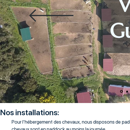
V
G
Nos installations:
Pour l'hébergement des chevaux, nous disposons de paddoc
chevaux sont en paddock au moins la journée.